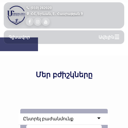
(010) 282020
ՀՀ, Երևան, Է․ Հասրաթյան 9
Գլխավոր
Ավելին
Մեր բժիշկները
Ընտրել բաժանմունք