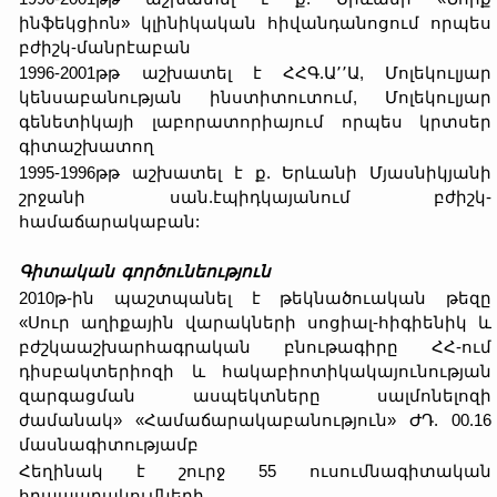
ինֆեկցիոն» կլինիկական հիվանդանոցում որպես
բժիշկ-մանրէաբան
1996-2001թթ աշխատել է ՀՀԳ.Ա՚՚Ա, Մոլեկուլյար
կենսաբանության ինստիտուտում, Մոլեկուլյար
գենետիկայի լաբորատորիայում որպես կրտսեր
գիտաշխատող
1995-1996թթ աշխատել է ք. Երևանի Մյասնիկյանի
շրջանի սան.էպիդկայանում բժիշկ-
համաճարակաբան:
Գիտական գործունեություն
2010թ-ին պաշտպանել է թեկնածուական թեզը
«Սուր աղիքային վարակների սոցիալ-հիգիենիկ և
բժշկաաշխարհագրական բնութագիրը ՀՀ-ում
դիսբակտերիոզի և հակաբիոտիկակայունության
զարգացման ասպեկտները սալմոնելոզի
ժամանակ» «Համաճարակաբանություն» ԺԴ. 00.16
մասնագիտությամբ
Հեղինակ է շուրջ 55 ուսումնագիտական
հրապարակումների,