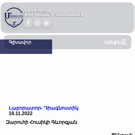
(010) 282020
ՀՀ, Երևան, Է․ Հասրաթյան 9
Գլխավոր
Ավելին
Լաբորատոր- Դիագնոստիկ
16.11.2022
Զարուհի Հուսիկի Գևորգյան