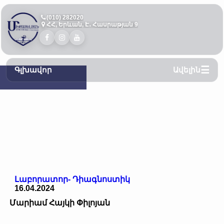
(010) 282020
ՀՀ, Երևան, Է․ Հասրաթյան 9
Գլխավոր
Ավելին
Լաբորատոր- Դիագնոստիկ
16.04.2024
Մարիամ Հայկի Փիլոյան