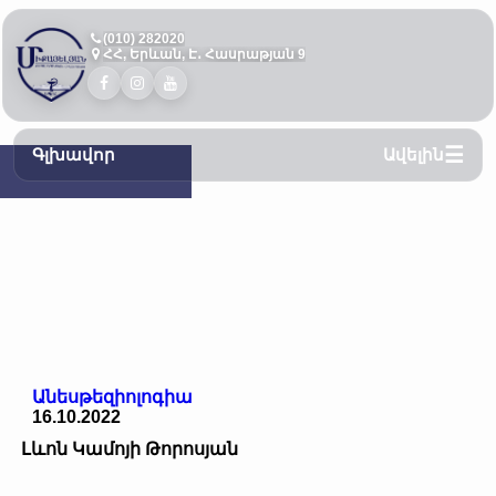
(010) 282020
ՀՀ, Երևան, Է․ Հասրաթյան 9
Գլխավոր
Ավելին
Անեսթեզիոլոգիա
16.10.2022
Լևոն Կամոյի Թորոսյան