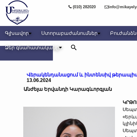
(010) 282020
info@mikayel
Գլխավոր
Ստորաբաժանումներ
Բուժանձ
Ձեր գնահատականը
Վերակենդանացում և ինտենսիվ թերապի
13.06.2024
Անժելա Երվանդի Կարագևորգյան
ԿՐԹՈ
Սեպտե
«Երև
կլին
Սեպտե