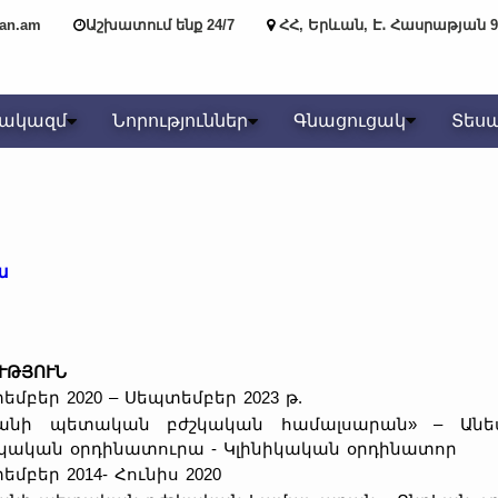
yan.am
Աշխատում ենք 24/7
ՀՀ, Երևան, Է․ Հասրաթյան 9
նակազմ
Նորություններ
Գնացուցակ
Տես
ա
ՒԹՅՈՒՆ
մբեր 2020 – Սեպտեմբեր 2023 թ.
անի պետական բժշկական համալսարան» – Անես
իկական օրդինատուրա - Կլինիկական օրդինատոր
մբեր 2014- Հունիս 2020