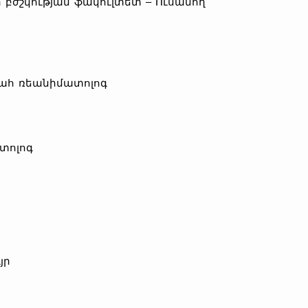
բժշկության ֆակուլտետ – Ուսանող
պահ ռեանիմատոլոգ
տոլոգ
յր