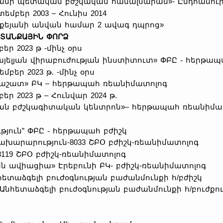
անի պետական բժշկական համալսարան»- Ընդհանուր 
մբեր 2003 – Հունիս 2014
եքեյանի անվան համար 2 ավագ դպրոց»
ՏԱՆՔԱՅԻՆ ՓՈՐՁ
բեր 2023 թ -մինչ օրս
այելյան վիրաբուժության ինստիտուտ» ՓԲԸ ֊ հերթա
մբեր 2023 թ. -մինչ օրս
աշատ» ԲԿ – հերթապահ ռեանիմատոլոգ
բեր 2023 թ – Հունվար 2024 թ.
ան բժշկագիտական կենտրոն»– հերթապահ ռեանիմա
ուն” ՓԲԸ ֊ հերթապահ բժիշկ
նախարարություն-8033 ՇԲՕ բժիշկ-ռեանիմատոլոգ
8119 ՇԲՕ բժիշկ-ռեանիմատոլոգ
ն ավիացիա» Էրեբունի ԲԿ- բժիշկ-ռեանիմատոլոգ
հետաձգելի բուժօգնության բաժանմունքի հ/բժիշկ
- Անհետաձգելի բուժօգնության բաժանմունքի հ/բուժքու