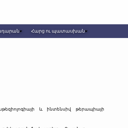
ադարան
Հարց ու պատասխան
թեզիոլոգիայի և ինտենսիվ թերապիայի