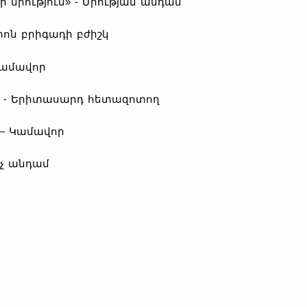
 միություն» - Միության անդամ
իոն բրիգադի բժիշկ
-կամավոր
» - Երիտասարդ հետազոտող
 – Կամավոր
իչ անդամ
)