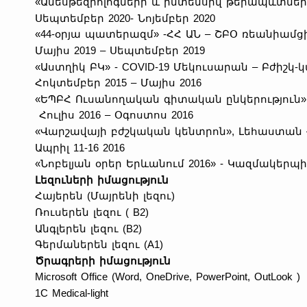
«Անեսթեզիոլոգների և ինտենսիվ թերապևտների
Սեպտեմբեր 2020- Նոյեմբեր 2020
«44-օրյա պատերազմ» -ՀՀ ԱՆ – ՇԲՕ ռեանիամց
Մայիս 2019 – Սեպտեմբեր 2019
«Աստղիկ ԲԿ» - COVID-19 Մեկուսարան – Բժիշկ
Հոկտեմբեր 2015 – Մայիս 2016
«ԵՊԲՀ Ուսանողական գիտական ընկերություն
Հուլիս 2016 – Օգոստոս 2016
«Վարշավայի բժշկական կենտրոն», Լեհաստան
Ապրիլ 11-16 2016
«Նոբելյան օրեր Երևանում 2016» - Կազմակերպ
Լեզուների իմացություն
Հայերեն (Մայրենի լեզու)
Ռուսերեն լեզու ( B2)
Անգլերեն լեզու (B2)
Գերմաներեն լեզու (A1)
Ծրագրերի իմացություն
Microsoft Office (Word, OneDrive, PowerPoint, OutLook 
1C Medical-light