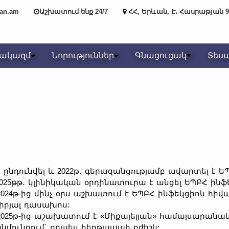
yan.am
Աշխատում ենք 24/7
ՀՀ, Երևան, Է․ Հասրաթյան 9
նակազմ
Նորություններ
Գնացուցակ
Տես
թ․ ընդունվել և 2022թ․ գերազանցությամբ ավարտել է 
-2025թթ․ կլինիկական օրդինատուրա է անցել ԵՊԲՀ ինֆ
.2024թ-ից մինչ օրս աշխատում է ԵՊԲՀ ինֆեկցիոն հի
իրյալ դասախոս:
1.2025թ-ից աշախատում է «Միքայելյան» համալսարան
նմունքում` որպես հերթապահ բժիշկ: