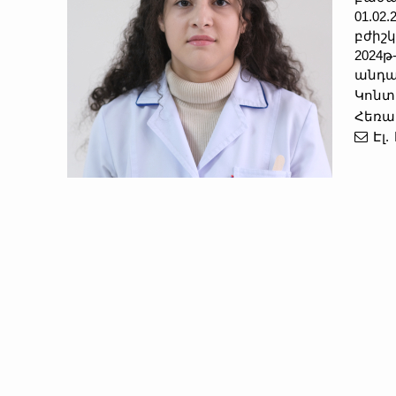
01.0
բժիշկ
2024
անդա
Կոն
Հեռա
Էլ