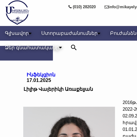
(010) 282020
info@mikayel
Գլխավոր
Ստորաբաժանումներ
Բուժանձ
Ձեր գնահատականը
Ինֆեկցիոն
17.01.2025
Լիլիթ Վալերիկի Առաքելյան
2016
2022
02.09
հրավ
01.0
բաժա