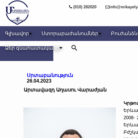
(010) 282020
info@mikayel
Գլխավոր
Ստորաբաժանումներ
Բուժանձ
Ձեր գնահատականը
Սրտաբանություն
26.04.2023
Արտավազդ Աղասու Վարաժյան
Կրթո
Երևա
2008- 
Երևա
Բժշկ