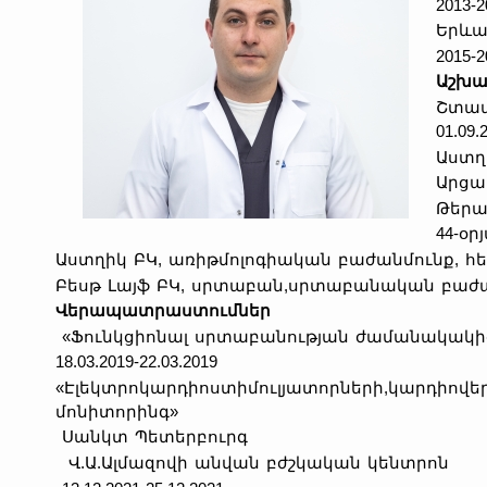
2013-2
Երևա
2015-2
Աշխ
Շտա
0
Աստղի
Արցա
Թերապ
44-օ
Աստղիկ ԲԿ, առիթմոլոգիական բաժանմունք, հերթ
Բեսթ Լայֆ ԲԿ, սրտաբան,սրտաբանական բաժանմ
Վերապատրաստումներ
«Ֆունկցիոնալ սրտաբանության ժամանակակից
18.03.2019-22.03.2019
«Էլեկտրոկարդիոստիմուլյատորների,կարդիո
մոնիտորինգ»
Սանկտ Պետերբուրգ
Վ.Ա.Ալմազովի անվան բժշկական կենտրոն