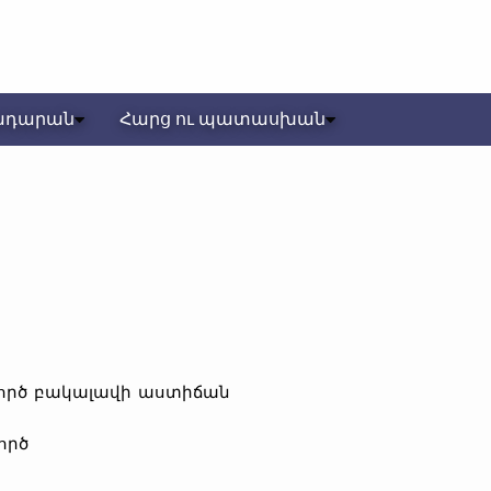
ադարան
Հարց ու պատասխան
ործ բակալավի աստիճան
ործ