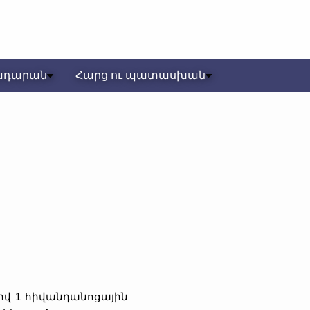
ադարան
Հարց ու պատասխան
թիվ 1 հիվանդանոցային