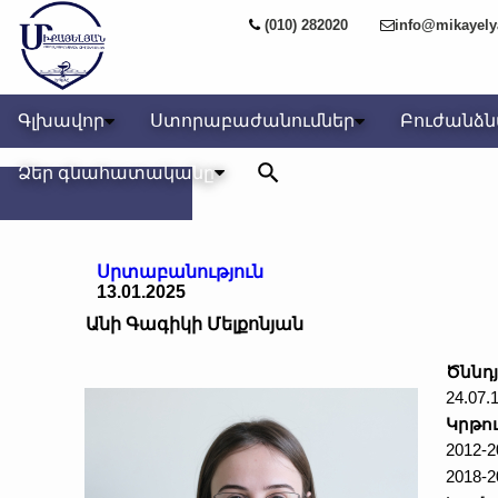
(010) 282020
info@mikayel
Գլխավոր
Ստորաբաժանումներ
Բուժանձ
Ձեր գնահատականը
Սրտաբանություն
13.01.2025
Անի Գագիկի Մելքոնյան
Ծննդ
24.07.
Կրթու
2012-
2018