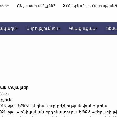
yan.am
Աշխատում ենք 24/7
ՀՀ, Երևան, Է․ Հասրաթյան 9
նակազմ
Նորություններ
Գնացուցակ
Տես
յան տվյալներ
1995թ.
թյուն
2018 թթ..- ԵՊԲՀ ընդհանուր բժշկության ֆակուլտետ
-2021 թթ.. Կլինիկական օրդինատուրա ԵՊԲՀ «Հերացի 