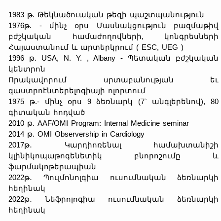
1983 թ. Թեկնածուական թեզի պաշտպանություն
1976թ. - մինչ օրս Մասնակցություն բազմաթիվ
բժշկական համաժողովների, կոնգրեսների
Հայաստանում և արտերկրում ( ESC, UEG )
1996 թ. USA, N. Y. , Albany - Պետական բժշկական
կենտրոն
Որակավորում սրտաբանության եւ
գաստրոէնտերելոգիայի ոլորտում
1975 թ.- մինչ օրս 9 ձեռնարկ (7` անգլերենով), 80
գիտական հոդված
2010 թ. AAF/OMI Program: Internal Medicine seminar
2014 թ. OMI Observership in Cardiology
2017թ․ Կարդիոռենալ համախտանիշի
կլինիկոպաթոգենետիկ բնորոշումը և
ֆարմակոթերապիան
2022թ․ Պուլմոնոլգիա ուսումնական ձեռնարկի
հեղինակ
2022թ․ Նեֆրոլոգիա ուսումնական ձեռնարկի
հեղինակ