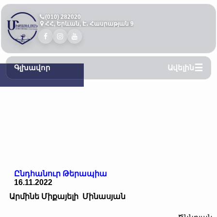
(010) 282020
ՀՀ, Երևան, Է․ Հասրաթյան 9
Գլխավոր
Ավելին
Ընդհանուր Թերապիա
16.11.2022
Արմինե Միքայելի Մինասյան