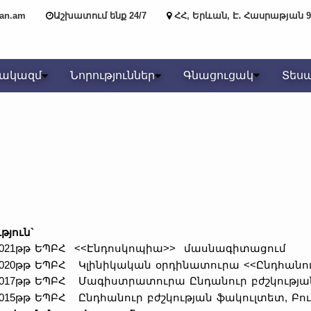
yan.am
Աշխատում ենք 24/7
ՀՀ, Երևան, Է․ Հասրաթյան 9
նակազմ
Նորություններ
Գնացուցակ
Տես
թյուն`
-2021թթ ԵՊԲՀ <<Էնդոսկոպիա>> մասնագիտացում
-2020թթ ԵՊԲՀ Կլինիկական օրդինատուրա <<Ընդհանու
-2017թթ ԵՊԲՀ Մագիստրատուրա Ընդանուր բժշկությ
-2015թթ ԵՊԲՀ Ընդհանուր բժշկության ֆակուլտետ, Բո