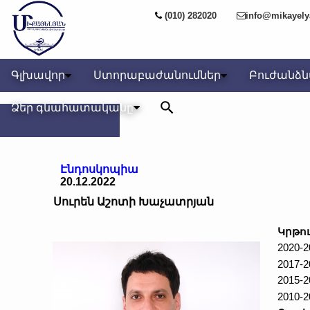
(010) 282020
info@mikayel
Գլխավոր
Ստորաբաժանումներ
Բուժանձ
Ձեր գնահատականը
Էնդոսկոպիա
20.12.2022
Սուրեն Աշոտի Խաչատրյան
Կրթու
2020
2017
2015
2010