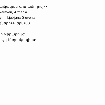
 հայկական գիտաժողով>>
erevan, Armenia
y Ljubljana Slovenia
չները>> Երևան
ր Վիրաբույժ
ժիշկ Էնդոսկոպիստ