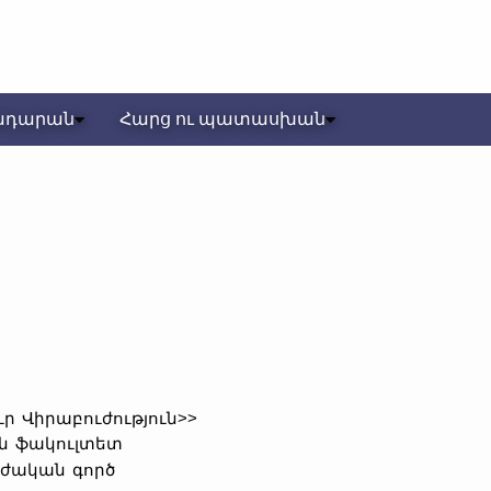
ադարան
Հարց ու պատասխան
ր Վիրաբուժություն>>
ան ֆակուլտետ
ւժական գործ