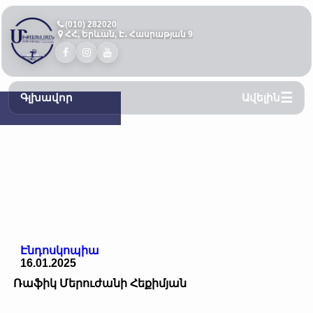
(010) 282020
ՀՀ, Երևան, Է․ Հասրաթյան 9
Գլխավոր
Ավելին
Էնդոսկոպիա
16.01.2025
Ռաֆիկ Մերուժանի Հեքիմյան