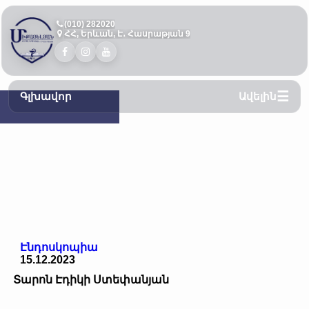
(010) 282020
ՀՀ, Երևան, Է․ Հասրաթյան 9
Գլխավոր
Ավելին
Էնդոսկոպիա
15.12.2023
Տարոն Էդիկի Ստեփանյան